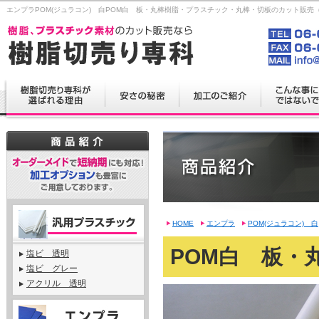
エンプラPOM(ジュラコン) 白POM白 板・丸棒樹脂・プラスチック・丸棒・切板のカット販
HOME
エンプラ
POM(ジュラコン) 白
POM白 板・
塩ビ 透明
塩ビ グレー
アクリル 透明