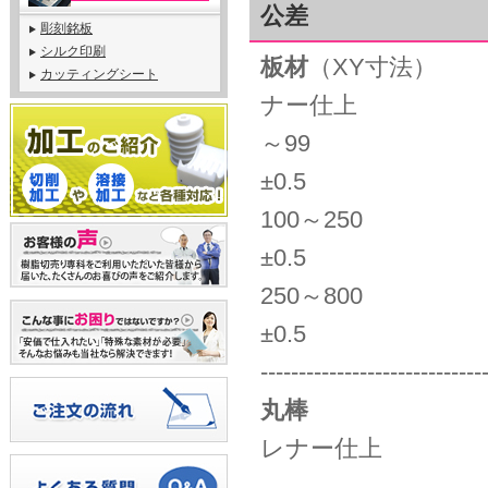
公差
彫刻銘板
シルク印刷
板材
（XY寸法
カッティングシート
ナー仕上
～99
±0.5
100～2
±0.5
250～8
±0.5
-----------------------------
丸棒
外径
レナー仕上
φ10