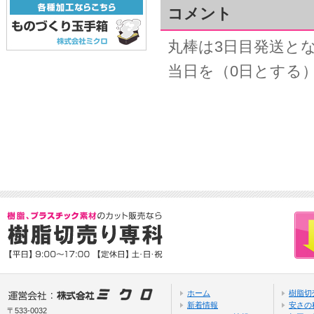
コメント
丸棒は3日目発送と
当日を（0日とする
ホーム
樹脂切
新着情報
安さの
〒533-0032