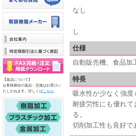
なし
φ60～
し
仕様
自動販売機、食品加
特長
【返品について】
お客様都合の返品・交換はお受けい
たしかねます。詳しくは
こちら
吸水性が少なく強度
耐疲労性にも優れて
る。
切削加工性も良好で