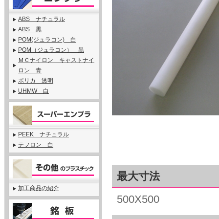
ABS ナチュラル
ABS 黒
POM(ジュラコン) 白
POM（ジュラコン） 黒
ＭＣナイロン キャストナイ
ロン 青
ポリカ 透明
UHMW 白
PEEK ナチュラル
テフロン 白
最大寸法
加工商品の紹介
500X500