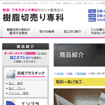
銘板彫刻銘板彫刻＋曲げ加工樹脂・プラスチック・丸棒・切板のカット販売（切り売り）なら樹
HOME
銘板
彫刻銘板
彫刻＋曲げ加
彫刻＋曲げ加工
塩ビ 透明
塩ビ グレー
アクリル 透明