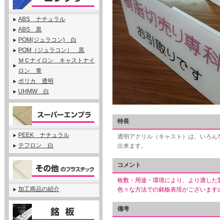
ABS ナチュラル
ABS 黒
POM(ジュラコン) 白
POM（ジュラコン） 黒
ＭＣナイロン キャストナイ
ロン 青
ポリカ 透明
UHMW 白
特長
PEEK ナチュラル
透明アクリル（キャスト）は、いろん
テフロン 白
出来ます。
コメント
枚数・用途・環境により、より適した
加工商品の紹介
色々な方法での銘板表現がございます
備考